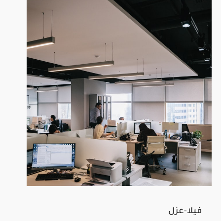
فيلا-عزل